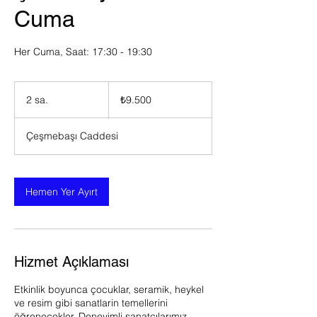
Cuma
Her Cuma, Saat: 17:30 - 19:30
₺9.500
Türk
2 sa.
2
₺9.500
lirası
s
a
Çeşmebaşı Caddesi
.
Hemen Yer Ayırt
Hizmet Açıklaması
Etkinlik boyunca çocuklar, seramik, heykel
ve resim gibi sanatlarin temellerini
öğrenecekler. Deneyimli sanatçılarımız