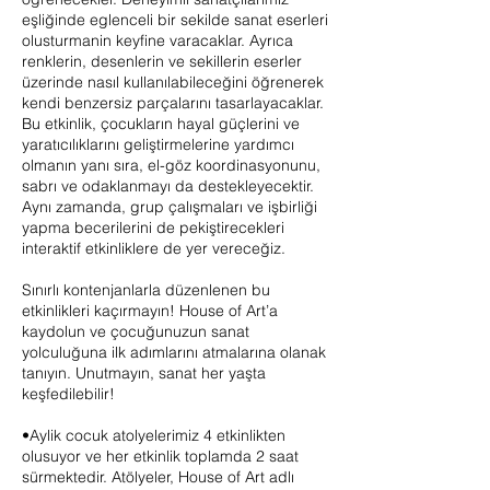
eşliğinde eglenceli bir sekilde sanat eserleri
olusturmanin keyfine varacaklar. Ayrıca
renklerin, desenlerin ve sekillerin eserler
üzerinde nasıl kullanılabileceğini öğrenerek
kendi benzersiz parçalarını tasarlayacaklar.
Bu etkinlik, çocukların hayal güçlerini ve
yaratıcılıklarını geliştirmelerine yardımcı
olmanın yanı sıra, el-göz koordinasyonunu,
sabrı ve odaklanmayı da destekleyecektir.
Aynı zamanda, grup çalışmaları ve işbirliği
yapma becerilerini de pekiştirecekleri
interaktif etkinliklere de yer vereceğiz.
Sınırlı kontenjanlarla düzenlenen bu
etkinlikleri kaçırmayın! House of Art’a
kaydolun ve çocuğunuzun sanat
yolculuğuna ilk adımlarını atmalarına olanak
tanıyın. Unutmayın, sanat her yaşta
keşfedilebilir!
•Aylik cocuk atolyelerimiz 4 etkinlikten
olusuyor ve her etkinlik toplamda 2 saat
sürmektedir. Atölyeler, House of Art adlı