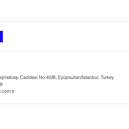
eşmebaşı Caddesi No:40/B, Eyüpsultan/İstanbul, Turkey
78
.com.tr