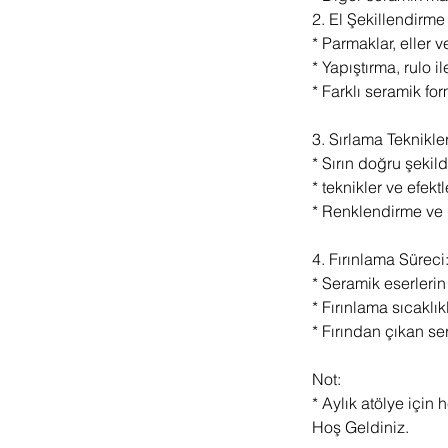
2. El Şekillendirme 
* Parmaklar, eller v
* Yapıştırma, rulo i
* Farklı seramik fo
3. Sırlama Teknikler
* Sırın doğru şeki
* teknikler ve efekt
* Renklendirme ve
4. Fırınlama Süreci
* Seramik eserlerin
* Fırınlama sıcaklı
* Fırından çıkan se
Not:
* Aylık atölye için
Hoş Geldiniz.