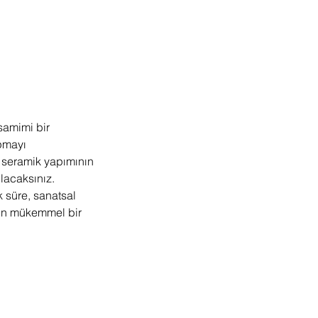
samimi bir
apmayı
a seramik yapımının
ulacaksınız.
k süre, sanatsal
için mükemmel bir