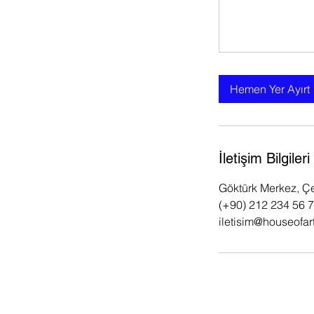
Hemen Yer Ayırt
İletişim Bilgileri
Göktürk Merkez, Ç
(+90) 212 234 56 
iletisim@houseofart