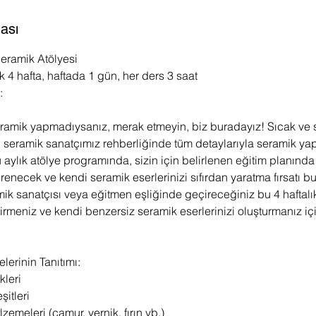
ası
 Seramik Atölyesi
ık 4 hafta, haftada 1 gün, her ders 3 saat
:
amik yapmadıysanız, merak etmeyin, biz buradayız! Sıcak ve 
 seramik sanatçımız rehberliğinde tüm detaylarıyla seramik y
 aylık atölye programında, sizin için belirlenen eğitim planınd
renecek ve kendi seramik eserlerinizi sıfırdan yaratma fırsatı b
ik sanatçısı veya eğitmen eşliğinde geçireceğiniz bu 4 haftalı
ştirmeniz ve kendi benzersiz seramik eserlerinizi oluşturmanız 
erinin Tanıtımı:
ikleri
şitleri
zemeleri (çamur, vernik, fırın vb.)