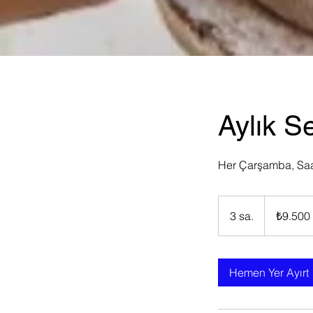
Aylık 
Her Çarşamba, Saat
₺9.500
Türk
3 sa.
3
₺9.500
lirası
s
a
.
Hemen Yer Ayırt