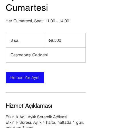
Cumartesi
Her Cumartesi, Saat: 11:00 - 14:00
₺9.500
Türk
3 sa.
3
₺9.500
lirası
s
a
Çeşmebaşı Caddesi
.
Hemen Yer Ayırt
Hizmet Açıklaması
Etkinlik Adı: Aylık Seramik Atölyesi
Etkinlik Süresi: Aylık 4 hafta, haftada 1 gün,
her ders 3 saat