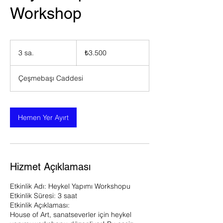
Workshop
₺3.500
Türk
3 sa.
3
₺3.500
lirası
s
a
Çeşmebaşı Caddesi
.
Hemen Yer Ayırt
Hizmet Açıklaması
Etkinlik Adı: Heykel Yapımı Workshopu
Etkinlik Süresi: 3 saat
Etkinlik Açıklaması:
House of Art, sanatseverler için heykel